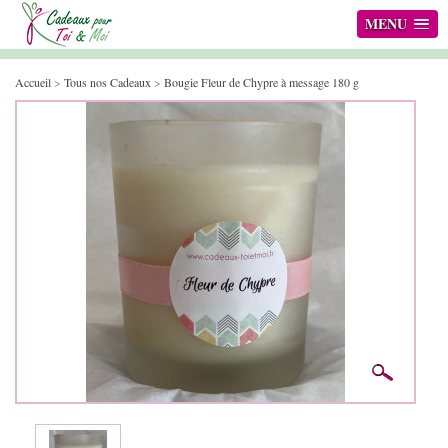
MENU
Accueil
>
Tous nos Cadeaux
>
Bougie Fleur de Chypre à message 180 g