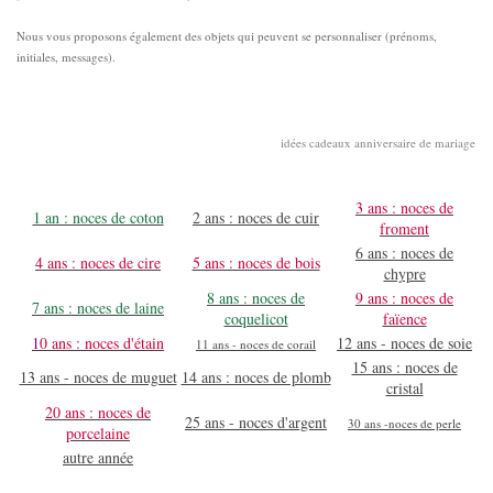
Nous vous proposons également des objets qui peuvent se personnaliser (prénoms,
initiales, messages).
idées cadeaux anniversaire de mariage
3 ans : noces de
1 an : noces de coton
2 ans : noces de cuir
froment
6 ans : noces de
4 ans : noces de cire
5 ans : noces de bois
chypre
8 ans : noces de
9 ans : noces de
7 ans : noces de laine
coquelicot
faïence
1
0 ans : noces d'étain
12 ans - noces de soie
11 ans - noces de corail
15 ans : noces de
13 ans - noces de muguet
14 ans : noces de plomb
cristal
20 ans : noces de
25 ans - noces d'argent
30 ans -noces de perle
porcelaine
autre année