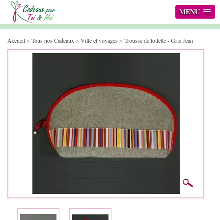
MENU
Accueil
>
Tous nos Cadeaux
>
Ville et voyages
>
Trousse de toilette - Gris Jean