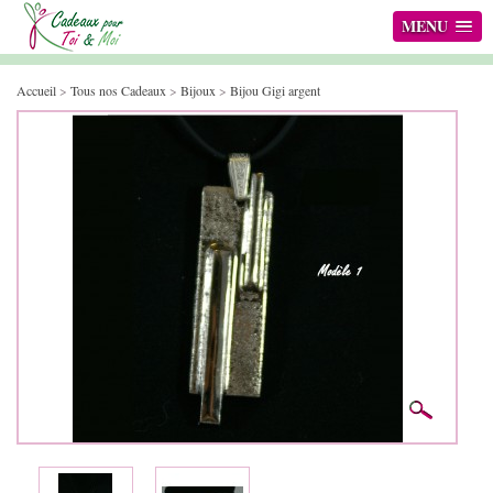
MENU
Accueil
>
Tous nos Cadeaux
>
Bijoux
>
Bijou Gigi argent