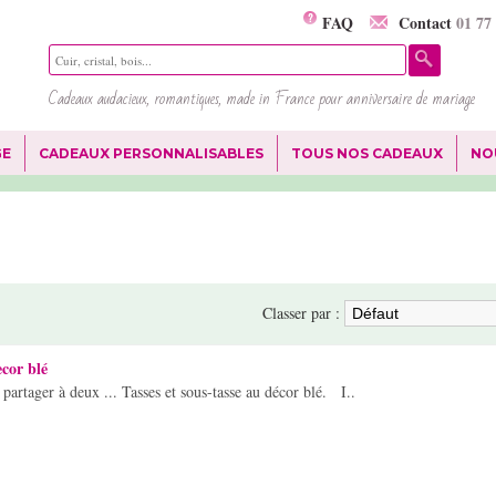
FAQ
Contact
01 77
Cadeaux audacieux, romantiques, made in France pour anniversaire de mariage
GE
CADEAUX PERSONNALISABLES
TOUS NOS CADEAUX
NO
Classer par :
cor blé
partager à deux ... Tasses et sous-tasse au décor blé. I..