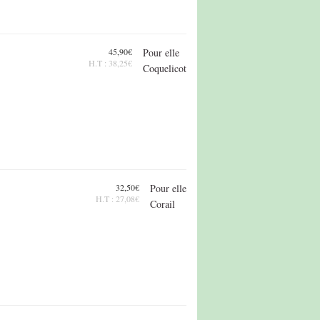
45,90€
Pour elle
H.T : 38,25€
Coquelicot
32,50€
Pour elle
H.T : 27,08€
Corail