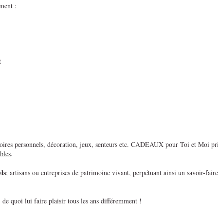
ment :
t
essoires personnels, décoration, jeux, senteurs etc. CADEAUX pour Toi et Moi priv
bles
.
ls
; artisans ou entreprises de patrimoine vivant, perpétuant ainsi un savoir-faire
de quoi lui faire plaisir tous les ans différemment !