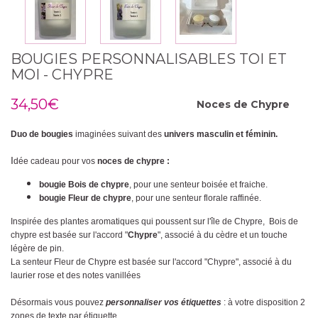
BOUGIES PERSONNALISABLES TOI ET
MOI - CHYPRE
34,50€
Noces de
Chypre
Duo de bougies
imaginées suivant des
univers masculin et féminin.
I
dée cadeau pour vos
noces de chypre :
bougie Bois de chypre
, pour une senteur boisée et fraiche.
bougie Fleur de chypre
,
pour une senteur florale raffinée
.
Inspirée des plantes aromatiques qui poussent sur l'île de Chypre, Bois de
chypre est basée sur l'accord "
Chypre
", associé à du cèdre et un touche
légère de pin.
La senteur Fleur de Chypre est basée sur l'accord "Chypre", associé à du
laurier rose et des notes vanillées
Désormais vous pouvez
personnaliser vos étiquettes
: à votre disposition 2
zones de texte par étiquette.