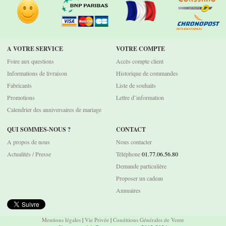
A VOTRE SERVICE
VOTRE COMPTE
Foire aux questions
Accès compte client
Informations de livraison
Historique de commandes
Fabricants
Liste de souhaits
Promotions
Lettre d’information
Calendrier des anniversaires de mariage
QUI SOMMES-NOUS ?
CONTACT
A propos de nous
Nous contacter
Actualités / Presse
Téléphone
01.77.06.56.80
Demande particulière
Proposer un cadeau
Annuaires
Mentions légales
|
Vie Privée
|
Conditions Générales de Vente