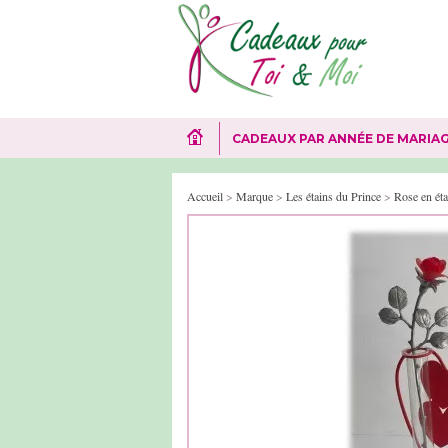
CADEAUX PAR ANNÉE DE MARIA
Accueil
>
Marque
>
Les étains du Prince
>
Rose en éta