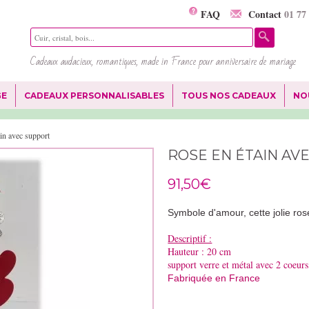
FAQ
Contact
01 77
Cadeaux audacieux, romantiques, made in France pour anniversaire de mariage
GE
CADEAUX PERSONNALISABLES
TOUS NOS CADEAUX
NO
in avec support
ROSE EN ÉTAIN AV
91,50€
Symbole d'amour, cette jolie ros
Descriptif :
Hauteur : 20 cm
support verre et métal avec 2 coeur
Fabriquée en France