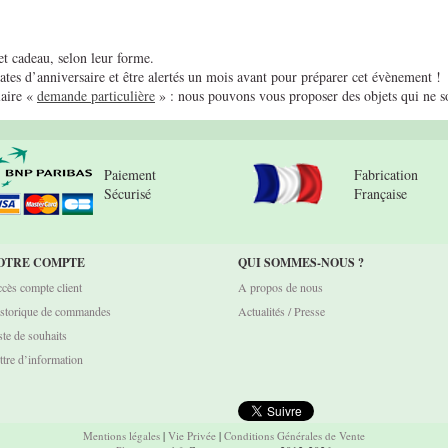
t cadeau, selon leur forme.
tes d’anniversaire et être alertés un mois avant pour préparer cet évènement !
laire «
demande particulière
» : nous pouvons vous proposer des objets qui ne son
Paiement
Fabrication
Sécurisé
Française
OTRE COMPTE
QUI SOMMES-NOUS ?
cès compte client
A propos de nous
storique de commandes
Actualités / Presse
ste de souhaits
ttre d’information
Mentions légales
|
Vie Privée
|
Conditions Générales de Vente