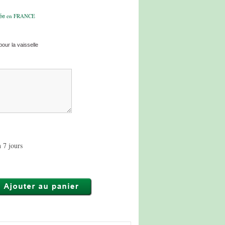
en FRANCE
mée
our la vaisselle
 7 jours
6