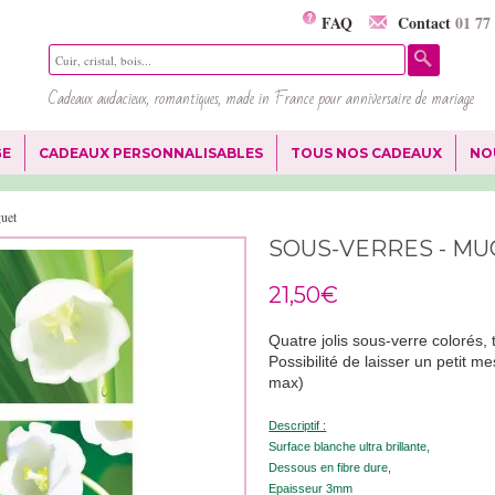
FAQ
Contact
01 77
Cadeaux audacieux, romantiques, made in France pour anniversaire de mariage
GE
CADEAUX PERSONNALISABLES
TOUS NOS CADEAUX
NO
uet
SOUS-VERRES - M
21,50€
Quatre jolis sous-verre colorés,
Possibilité de laisser un petit 
max)
Descriptif :
Surface blanche ultra brillante,
Dessous en fibre dure,
Epaisseur 3mm