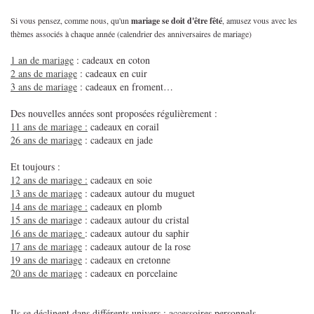
Si vous pensez, comme nous, qu'un
mariage se doit d'être fêté
, amusez vous avec les
thèmes associés à chaque année (calendrier des anniversaires de mariage)
1 an de mariage
: cadeaux en coton
2 ans de mariage
: cadeaux en cuir
3 ans de mariage
: cadeaux en froment…
Des nouvelles années sont proposées régulièrement :
11 ans de mariage :
cadeaux en corail
26 ans de mariage
: cadeaux en jade
Et toujours :
12 ans de mariage :
cadeaux en soie
13 ans de mariage
: cadeaux autour du muguet
14 ans de mariage :
cadeaux en plomb
15 ans de mariag
e : cadeaux autour du cristal
16 ans de mariage
: cadeaux autour du saphir
17 ans de mariage
: cadeaux autour de la rose
19 ans de mariage
: cadeaux en cretonne
20 ans de mariage
: cadeaux en porcelaine
Ils se déclinent dans différents univers : accessoires personnels,