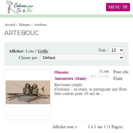
MENU
Accueil
>
Marque
>
Artebouc
ARTEBOUC
Voir :
Afficher:
/
Grille
Liste
Classer par :
Oiseaux
37,30€
Pour elle
H.T : 31,08€
Amoureux (étain)
Etain
Ravissant couple
d'oiseaux - en étain, se partageant une fleur.
Idée cadeau pour 10 ans de ..
Afficher tout > 1 à 1 sur 1 (1 Pages)