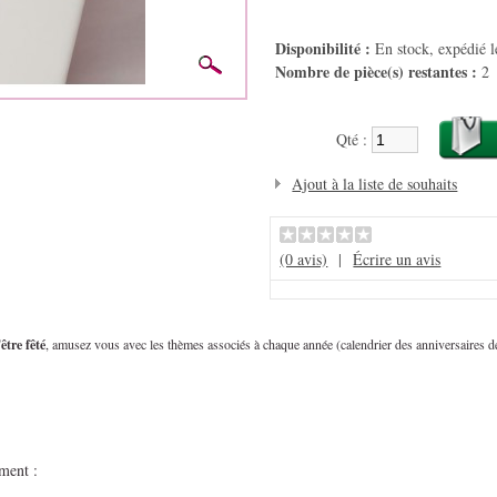
Disponibilité :
En stock, expédié 
Nombre de pièce(s) restantes :
2
Qté :
Ajout à la liste de souhaits
(0 avis)
|
Écrire un avis
être fêté
, amusez vous avec les thèmes associés à chaque année (calendrier des anniversaires d
ment :