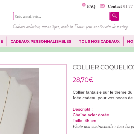
FAQ
Contact
01 77
Cadeaux audacieux, romantiques, made in France pour anniversaire de mariage
GE
CADEAUX PERSONNALISABLES
TOUS NOS CADEAUX
NO
COLLIER COQUELIC
28,70€
Collier fantaisie sur le thème du
I
dée cadeau pour vos noces de 
:
Descriptif
Chaîne acier dorée
Taille :45 cm
Photo non contractuelle : tous les 