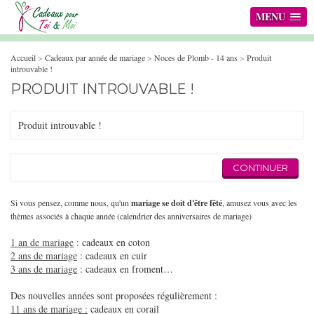
MENU
Accueil
>
Cadeaux par année de mariage
>
Noces de Plomb - 14 ans
>
Produit
introuvable !
PRODUIT INTROUVABLE !
Produit introuvable !
CONTINUER
Si vous pensez, comme nous, qu'un
mariage se doit d'être fêté
, amusez vous avec les
thèmes associés à chaque année (calendrier des anniversaires de mariage)
1 an de mariage
: cadeaux en coton
2 ans de mariage
: cadeaux en cuir
3 ans de mariage
: cadeaux en froment…
Des nouvelles années sont proposées régulièrement :
11 ans de mariage :
cadeaux en corail